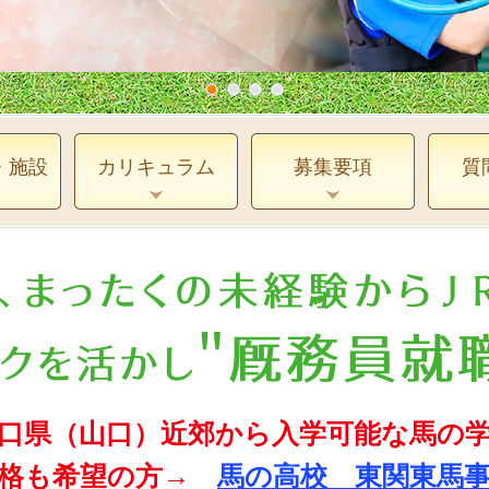
・施設
カリキュラム
募集要項
質
口県（山口）近郊から入学可能な馬の
資格も希望の方→
馬の高校 東関東馬