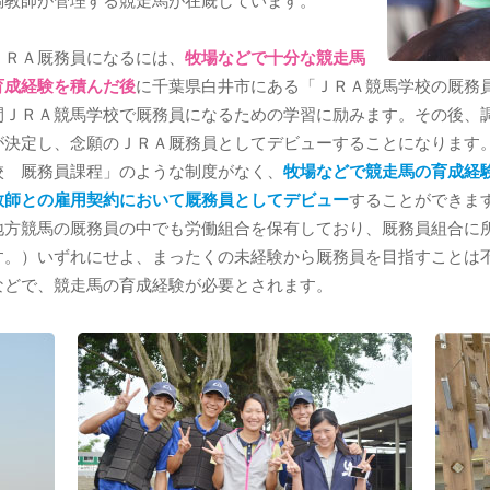
調教師が管理する競走馬が在厩しています。
ＪＲＡ厩務員になるには、
牧場などで十分な競走馬
育成経験を積んだ後
に千葉県白井市にある「ＪＲＡ競馬学校の厩務
間ＪＲＡ競馬学校で厩務員になるための学習に励みます。その後、
が決定し、念願のＪＲＡ厩務員としてデビューすることになります
校 厩務員課程」のような制度がなく、
牧場などで競走馬の育成経
教師との雇用契約において厩務員としてデビュー
することができま
地方競馬の厩務員の中でも労働組合を保有しており、厩務員組合に
す。）いずれにせよ、まったくの未経験から厩務員を目指すことは
などで、競走馬の育成経験が必要とされます。