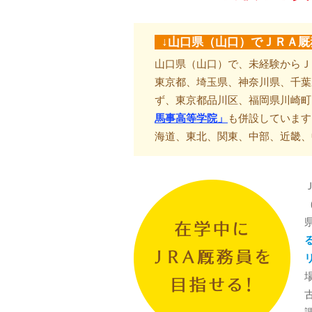
↓山口県（山口）でＪＲＡ
山口県（山口）で、未経験からＪ
東京都、埼玉県、神奈川県、千葉
ず、東京都品川区、福岡県川崎町
馬事高等学院」
も併設しています
海道、東北、関東、中部、近畿、