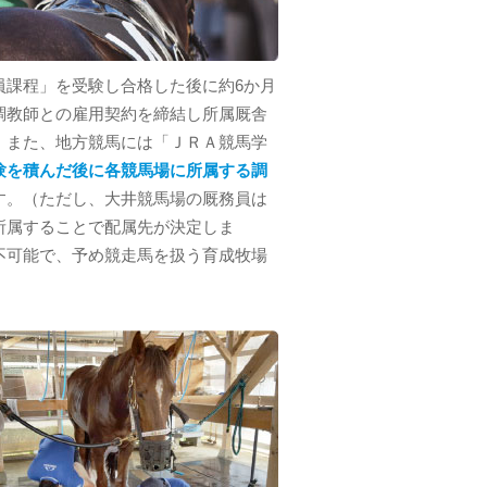
員課程」を受験し合格した後に約6か月
調教師との雇用契約を締結し所属厩舎
。また、地方競馬には「ＪＲＡ競馬学
験を積んだ後に各競馬場に所属する調
す。（ただし、大井競馬場の厩務員は
所属することで配属先が決定しま
不可能で、予め競走馬を扱う育成牧場