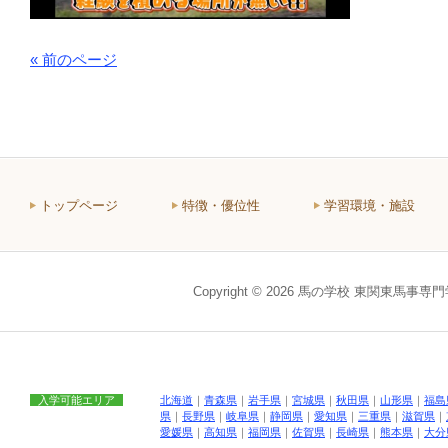
« 前のページ
トップページ
特徴・優位性
学習環境・施設
Copyright © 2026 馬の学校 東関東馬事専
入学可能エリア
北海道
｜
青森県
｜
岩手県
｜
宮城県
｜
秋田県
｜
山形県
｜
福島
県
｜
長野県
｜
岐阜県
｜
静岡県
｜
愛知県
｜
三重県
｜
滋賀県
｜
愛媛県
｜
高知県
｜
福岡県
｜
佐賀県
｜
長崎県
｜
熊本県
｜
大分