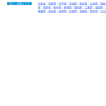
求人・就職エリア
北海道
｜
青森県
｜
岩手県
｜
宮城県
｜
秋田県
｜
山形県
｜
福島
県
｜
長野県
｜
岐阜県
｜
静岡県
｜
愛知県
｜
三重県
｜
滋賀県
｜
愛媛県
｜
高知県
｜
福岡県
｜
佐賀県
｜
長崎県
｜
熊本県
｜
大分