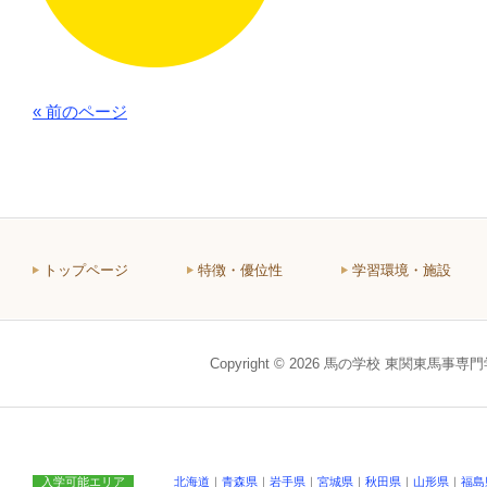
« 前のページ
トップページ
特徴・優位性
学習環境・施設
Copyright © 2026 馬の学校 東関東馬事専
入学可能エリア
北海道
｜
青森県
｜
岩手県
｜
宮城県
｜
秋田県
｜
山形県
｜
福島