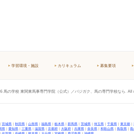
学習環境・施設
カリキュラム
募集要項
© 2026 馬の学校 東関東馬事専門学院（公式）／バジガク、馬の専門学校なら. All right
｜
宮城県
｜
秋田県
｜
山形県
｜
福島県
｜
栃木県
｜
群馬県
｜
茨城県
｜
埼玉県
｜
千葉県
｜
東京都
｜
岡県
｜
愛知県
｜
三重県
｜
滋賀県
｜
京都府
｜
大阪府
｜
兵庫県
｜
奈良県
｜
和歌山県
｜
鳥取県
｜
島
｜
佐賀県
｜
長崎県
｜
熊本県
｜
大分県
｜
宮崎県
｜
鹿児島県
｜
沖縄県