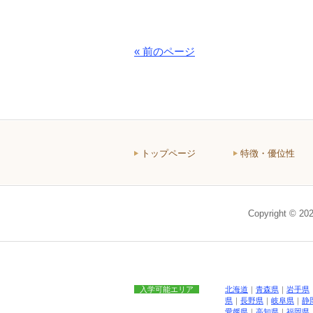
« 前のページ
トップページ
特徴・優位性
Copyright 
入学可能エリア
北海道
｜
青森県
｜
岩手県
県
｜
長野県
｜
岐阜県
｜
静
愛媛県
｜
高知県
｜
福岡県