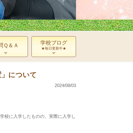
学校ブログ
問Ｑ＆Ａ
★毎日更新中★
置」について
2024/08/03
の学校に入学したものの、実際に入学し