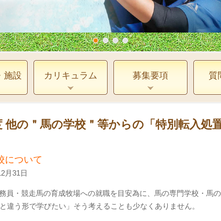
・施設
カリキュラム
募集要項
質
度 他の＂馬の学校＂等からの「特別転入処
校について
2月31日
厩務員・競走馬の育成牧場への就職を目安為に、馬の専門学校・馬
と違う形で学びたい」そう考えることも少なくありません。