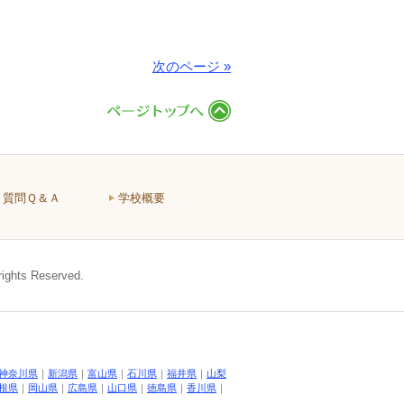
次のページ »
質問Ｑ＆Ａ
学校概要
s Reserved.
神奈川県
｜
新潟県
｜
富山県
｜
石川県
｜
福井県
｜
山梨
根県
｜
岡山県
｜
広島県
｜
山口県
｜
徳島県
｜
香川県
｜