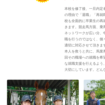
本校を修了後、一旦内定
の理由で「退職」「再就
校も全面的に卒業生の再
きます。競走馬方面、乗
ネットワークが広い分、
職を行うのではなく、個
適切に対応させて頂きま
本人を救うと共に、馬業
回その職場への就職を希
な就職支援を行えるよう
大切にしています。どん