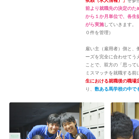
依頼（求人情報）」
を参
前より就職先の決定のた
から１か月単位で、各生
がら実施
していきます。
０件を管理）
雇い主（雇用者）側と、
ーズを完全に合わせてう
ことで、双方の「思って
ミスマッチを就職する前
生における就職後の職場
り、
数ある馬学校の中で