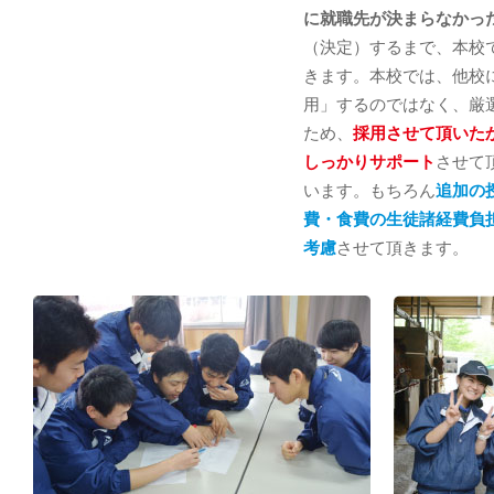
に就職先が決まらなかっ
（決定）するまで、本校
きます。本校では、他校
用」するのではなく、厳
ため、
採用させて頂いた
しっかりサポート
させて
います。もちろん
追加の
費・食費の生徒諸経費負
考慮
させて頂きます。