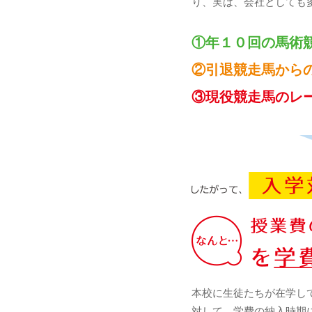
り、実は、会社としても
①年１０回の馬術
②引退競走馬から
③現役競走馬のレ
本校に生徒たちが在学し
対して、学費の納入時期