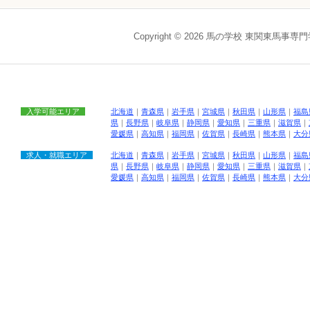
Copyright © 2026 馬の学校 東関東馬事専
入学可能エリア
北海道
｜
青森県
｜
岩手県
｜
宮城県
｜
秋田県
｜
山形県
｜
福島
県
｜
長野県
｜
岐阜県
｜
静岡県
｜
愛知県
｜
三重県
｜
滋賀県
｜
愛媛県
｜
高知県
｜
福岡県
｜
佐賀県
｜
長崎県
｜
熊本県
｜
大分
求人・就職エリア
北海道
｜
青森県
｜
岩手県
｜
宮城県
｜
秋田県
｜
山形県
｜
福島
県
｜
長野県
｜
岐阜県
｜
静岡県
｜
愛知県
｜
三重県
｜
滋賀県
｜
愛媛県
｜
高知県
｜
福岡県
｜
佐賀県
｜
長崎県
｜
熊本県
｜
大分