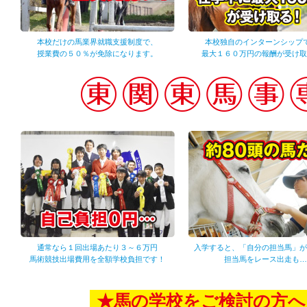
本校だけの馬業界就職支援制度で、
本校独自のインターンシップ
授業費の５０％が免除になります。
最大１６０万円の報酬が受け取
通常なら１回出場あたり３～６万円
入学すると、「自分の担当馬」が
馬術競技出場費用を全額学校負担です！
担当馬をレース出走も…
★馬の学校をご検討の方へ