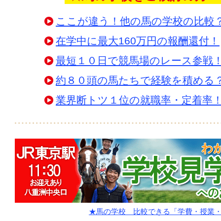
ここが違う！他の馬の学校の比較
在学中に最大160万円の報酬還付！
最短１０日で競馬場のレース参戦
約８０頭の馬たちで経験を積める
業界断トツ１位の就職率・定着率
★馬の学校 比較できる「学費・授業