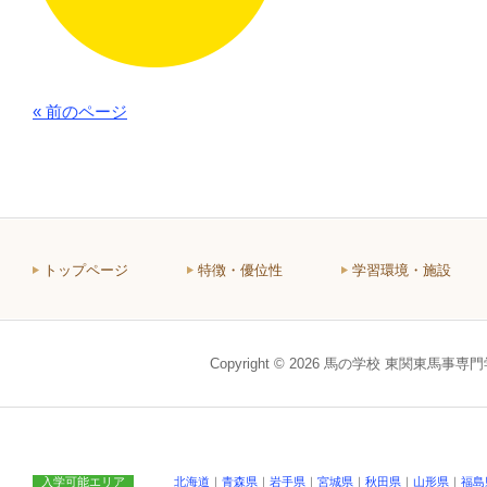
« 前のページ
トップページ
特徴・優位性
学習環境・施設
Copyright © 2026 馬の学校 東関東馬事専
入学可能エリア
北海道
｜
青森県
｜
岩手県
｜
宮城県
｜
秋田県
｜
山形県
｜
福島