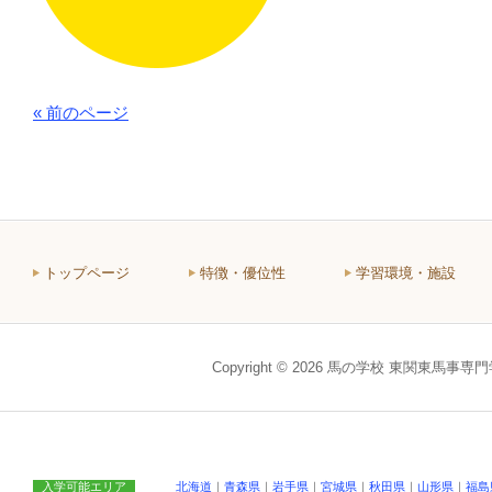
« 前のページ
トップページ
特徴・優位性
学習環境・施設
Copyright © 2026 馬の学校 東関東馬事専
入学可能エリア
北海道
｜
青森県
｜
岩手県
｜
宮城県
｜
秋田県
｜
山形県
｜
福島