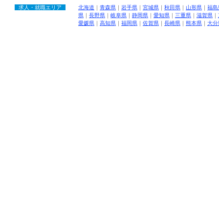
求人・就職エリア
北海道
｜
青森県
｜
岩手県
｜
宮城県
｜
秋田県
｜
山形県
｜
福島
県
｜
長野県
｜
岐阜県
｜
静岡県
｜
愛知県
｜
三重県
｜
滋賀県
｜
愛媛県
｜
高知県
｜
福岡県
｜
佐賀県
｜
長崎県
｜
熊本県
｜
大分