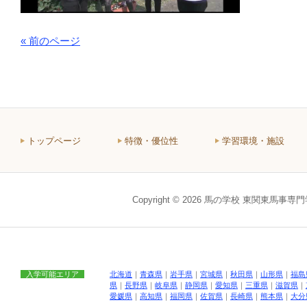
« 前のページ
トップページ
特徴・優位性
学習環境・施設
Copyright © 2026 馬の学校 東関東馬事専
入学可能エリア
北海道
｜
青森県
｜
岩手県
｜
宮城県
｜
秋田県
｜
山形県
｜
福島
県
｜
長野県
｜
岐阜県
｜
静岡県
｜
愛知県
｜
三重県
｜
滋賀県
｜
愛媛県
｜
高知県
｜
福岡県
｜
佐賀県
｜
長崎県
｜
熊本県
｜
大分