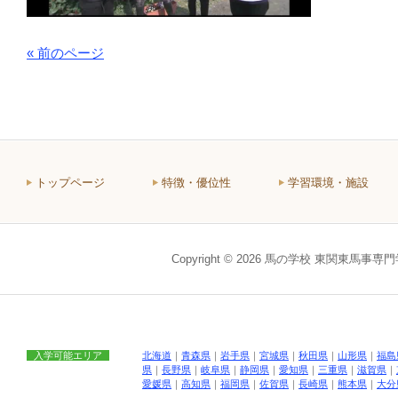
« 前のページ
トップページ
特徴・優位性
学習環境・施設
Copyright © 2026 馬の学校 東関東馬事専
入学可能エリア
北海道
｜
青森県
｜
岩手県
｜
宮城県
｜
秋田県
｜
山形県
｜
福島
県
｜
長野県
｜
岐阜県
｜
静岡県
｜
愛知県
｜
三重県
｜
滋賀県
｜
愛媛県
｜
高知県
｜
福岡県
｜
佐賀県
｜
長崎県
｜
熊本県
｜
大分