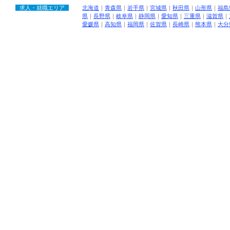
求人・就職エリア
北海道
｜
青森県
｜
岩手県
｜
宮城県
｜
秋田県
｜
山形県
｜
福島
県
｜
長野県
｜
岐阜県
｜
静岡県
｜
愛知県
｜
三重県
｜
滋賀県
｜
愛媛県
｜
高知県
｜
福岡県
｜
佐賀県
｜
長崎県
｜
熊本県
｜
大分