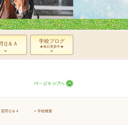
学校ブログ
問Ｑ＆Ａ
★毎日更新中★
質問Ｑ＆Ａ
学校概要