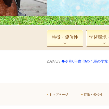
特徴・優位性
学習環境
2024/8/3
◆令和6年度 他の＂馬の学
トップページ
特徴・優位性