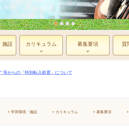
・施設
カリキュラム
募集要項
質
校＂等からの「特別転入処置」について
学習環境・施設
カリキュラム
募集要項